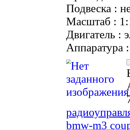
Подвеска :
н
Масштаб :
1:
Двигатель :
э
Аппаратура 
радиоуправля
bmw-m3 cou