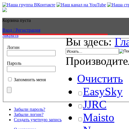
Корзина пуста
Вход / Регистрация
Закрыть
Вы здесь:
Гл
Логин
Производите
Пароль
Очистить
Запомнить меня
EasySky
JJRC
Забыли пароль?
Maisto
Забыли логин?
Создать учетную запись