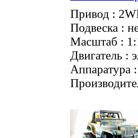
Привод :
2WD
Подвеска :
н
Масштаб :
1:
Двигатель :
э
Аппаратура 
Производите