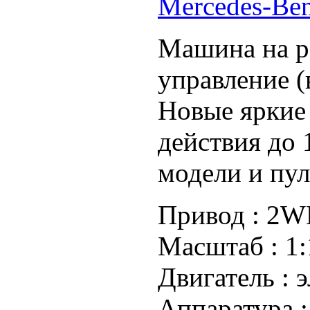
Mercedes-B
Машина на р
управление (в
Новые яркие 
действия до 
модели и пул
Привод :
2WD
Масштаб :
1:
Двигатель :
э
Аппаратура 