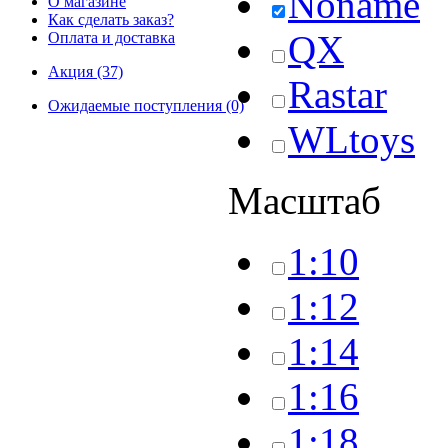
Noname
О магазине
Как сделать заказ?
QX
Оплата и доставка
Акция (37)
Rastar
Ожидаемые поступления (0)
WLtoys
Масштаб
1:10
1:12
1:14
1:16
1:18