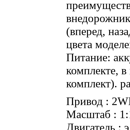
преимуществ
внедорожник
(вперед, наза
цвета моделе
Питание: акк
комплекте, в
комплект). р
Привод :
2WD
Масштаб :
1:
Двигатель :
э