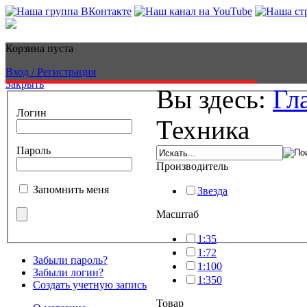
Корзина пуста
Вход / Регистрация
Закрыть
Вы здесь:
Гл
Логин
Техника
Пароль
Производитель
Запомнить меня
Звезда
Масштаб
1:35
1:72
Забыли пароль?
1:100
Забыли логин?
1:350
Создать учетную запись
Товар