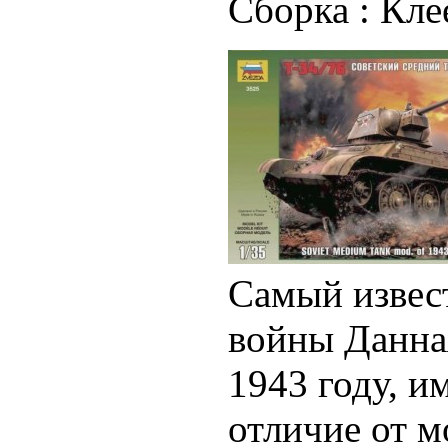
Сборка :
Кле
Самый извес
войны Данна
1943 году, и
отличие от мо